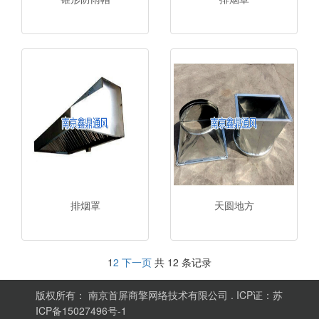
排烟罩
天圆地方
1
2
下一页
共 12 条记录
版权所有： 南京首屏商擎网络技术有限公司 . ICP证：苏
ICP备15027496号-1